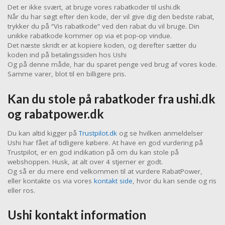
Det er ikke svært, at bruge vores rabatkoder til ushi.dk
Når du har søgt efter den kode, der vil give dig den bedste rabat,
trykker du på “Vis rabatkode” ved den rabat du vil bruge. Din
unikke rabatkode kommer op via et pop-op vindue.
Det næste skridt er at kopiere koden, og derefter sætter du
koden ind på betalingssiden hos Ushi
Og på denne måde, har du sparet penge ved brug af vores kode.
Samme varer, blot til en billigere pris.
Kan du stole på rabatkoder fra ushi.dk
og rabatpower.dk
Du kan altid kigger på
Trustpilot.dk
og se hvilken anmeldelser
Ushi har fået af tidligere købere. At have en god vurdering på
Trustpilot, er en god indikation på om du kan stole på
webshoppen. Husk, at alt over 4 stjerner er godt.
Og så er du mere end velkommen til at vurdere RabatPower,
eller kontakte os via vores
kontakt side
, hvor du kan sende og ris
eller ros.
Ushi kontakt information