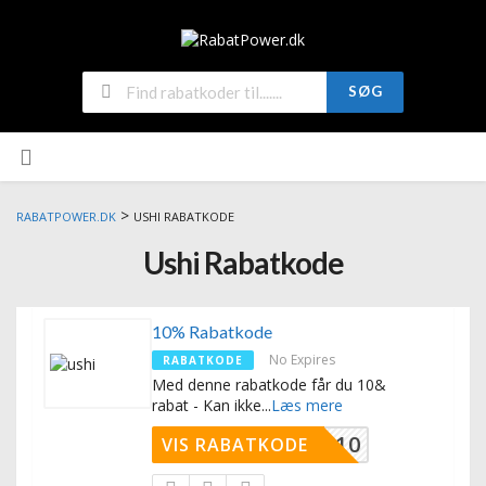
SØG
>
RABATPOWER.DK
USHI RABATKODE
Ushi Rabatkode
10% Rabatkode
No Expires
RABATKODE
Med denne rabatkode får du 10&
rabat - Kan ikke
...
Læs mere
TAK10
VIS RABATKODE