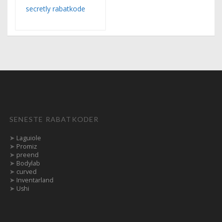
SENESTE RABATKODER
➤
Laguiole
➤
Promiz
➤
preend
➤
Bodylab
➤
curved
➤
Inventarland
➤
Ushi