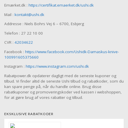
Emærket.dk :
https://certifikat.emaerket.dk/ushi.dk
Mail :
kontakt@ushi.dk
Addresse : Niels Bohrs Vej 6 – 6700, Esbjerg
Telefon : 27 22 10 00
CVR :
42034622
Facebook :
https://www.facebook.com/Ushidk-Damaskus-knive-
100991605375660
Instagram :
https://www.instagram.com/ushi.dk
Rabatpower.dk opdaterer dagligt med de seneste kuponer og
tilbud. Vi finder altid de seneste Ushi tilbud og rabatkoder, som du
kan spare penge på, når du handle online. Brug disse
rabatkuponer og promoveringskoder ved kassen i webshoppen,
for at gøre brug af vores rabatter og tilbud.
EKSKLUSIVE RABATKODER