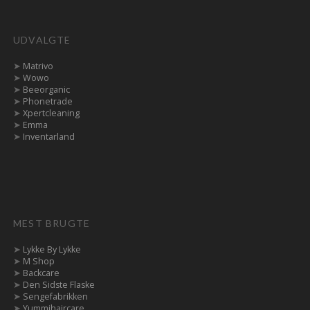
UDVALGTE
➤
Matrivo
➤
Wowo
➤
Beeorganic
➤
Phonetrade
➤
Xpertcleaning
➤
Emma
➤
Inventarland
MEST BRUGTE
➤
Lykke By Lykke
➤
M Shop
➤
Backcare
➤
Den Sidste Flaske
➤
Sengefabrikken
➤
Yummihaircare