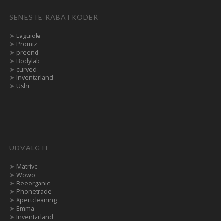
SENESTE RABATKODER
➤
Laguiole
➤
Promiz
➤
preend
➤
Bodylab
➤
curved
➤
Inventarland
➤
Ushi
UDVALGTE
➤
Matrivo
➤
Wowo
➤
Beeorganic
➤
Phonetrade
➤
Xpertcleaning
➤
Emma
➤
Inventarland