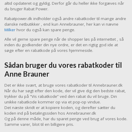
altid opdateret og gyldig. Derfor går du heller ikke forgæves når
du bruger Rabat Power.
Rabatpower.dk indholder også andre rabatkoder til mange andre
danske netbutikker , end kun Annebrauner, her kan vi nævne
Milker
hvor du også kan spare penge.
Alle vil gerne spare penge når de shopper løs på internettet , så
inden du godkender din nye ordre, er det en rigtig god ide at
søge efter en rabatkode på vores hjemmeside.
Sådan bruger du vores rabatkoder til
Anne Brauner
Det er ikke svært, at bruge vores rabatkoder til Annebrauner.dk
Når du har søgt efter den kode, der vil give dig den bedste rabat,
trykker du på “Vis rabatkode” ved den rabat du vil bruge. Din
unikke rabatkode kommer op via et pop-op vindue.
Det næste skridt er at kopiere koden, og derefter sætter du
koden ind på betalingssiden hos Annebrauner.dk
Og på denne måde, har du sparet penge ved brug af vores kode.
Samme varer, blot til en billigere pris.