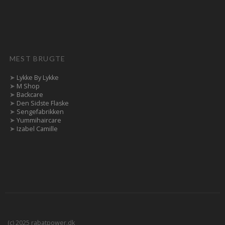
MEST BRUGTE
➤
Lykke By Lykke
➤
M Shop
➤
Backcare
➤
Den Sidste Flaske
➤
Sengefabrikken
➤
Yummihaircare
➤
Izabel Camille
(c) 2025 rabatpower.dk