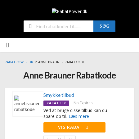
SØG
>
RABATPOWER.DK
ANNE BRAUNER RABATKODE
Anne Brauner Rabatkode
Smykke tilbud
No Expires
RABATTER
Ved at bruge disse tilbud kan du
spare op til
...
Læs mere
VIS RABAT