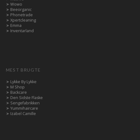
➤
Wowo
➤
Beeorganic
➤
Phonetrade
➤
Xpertcleaning
➤
Emma
➤
Inventarland
MEST BRUGTE
➤
Lykke By Lykke
➤
M Shop
➤
Backcare
➤
Den Sidste Flaske
➤
Sengefabrikken
➤
Yummihaircare
➤
Izabel Camille