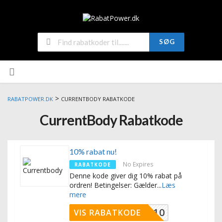
SØG
>
RABATPOWER.DK
CURRENTBODY RABATKODE
CurrentBody Rabatkode
10% rabat nu!
No Expires
RABATKODE
Denne kode giver dig 10% rabat på
ordren! Betingelser: Gælder
...
Læs
mere
TPOWER10
VIS RABATKODE