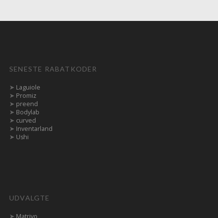
SENESTE RABATKODER
➤
Laguiole
➤
Promiz
➤
preend
➤
Bodylab
➤
curved
➤
Inventarland
➤
Ushi
UDVALGTE
➤
Matrivo