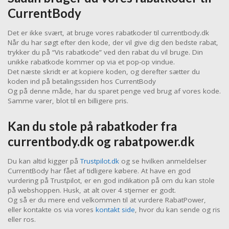
CurrentBody
Det er ikke svært, at bruge vores rabatkoder til currentbody.dk
Når du har søgt efter den kode, der vil give dig den bedste rabat,
trykker du på “Vis rabatkode” ved den rabat du vil bruge. Din
unikke rabatkode kommer op via et pop-op vindue.
Det næste skridt er at kopiere koden, og derefter sætter du
koden ind på betalingssiden hos CurrentBody
Og på denne måde, har du sparet penge ved brug af vores kode.
Samme varer, blot til en billigere pris.
Kan du stole på rabatkoder fra
currentbody.dk og rabatpower.dk
Du kan altid kigger på
Trustpilot.dk
og se hvilken anmeldelser
CurrentBody har fået af tidligere købere. At have en god
vurdering på Trustpilot, er en god indikation på om du kan stole
på webshoppen. Husk, at alt over 4 stjerner er godt.
Og så er du mere end velkommen til at vurdere RabatPower,
eller kontakte os via vores
kontakt side
, hvor du kan sende og ris
eller ros.