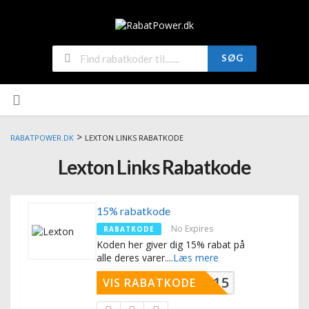
SØG
>
RABATPOWER.DK
LEXTON LINKS RABATKODE
Lexton Links Rabatkode
15% rabatkode
No Expires
RABATKODE
Koden her giver dig 15% rabat på
alle deres varer.
...
Læs mere
GRABAT15
VIS RABATKODE