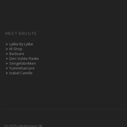
MEST BRUGTE
➤
Lykke By Lykke
➤
M Shop
➤
Backcare
➤
Den Sidste Flaske
➤
Sengefabrikken
➤
Yummihaircare
➤
Izabel Camille
(c) 2025 rabatpower.dk