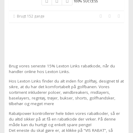
100% SUCCESS
Brugt 152 gange
Brug vores seneste 15% Lexton Links rabatkode, når du
handler online hos Lexton Links.
Hos Lexton Links finder du alt inden for golftøj, designet til at
sikre, at du har det komfortabelt på golfbanen. Vores
sortiment inkluderer poloer, windbreakers, midlayers,
baselayers, regntøj, trøjer, bukser, shorts, golfhandsker,
tilbehør og meget mere
Rabatpower kontrollerer hele tiden vores rabatkoder, så er
du altid sikker på at få en rabatkode der virker. På denne
måde kan du hurtigt og enkelt spare penge!
Det eneste du skal gøre er, at klikke på “VIS RABAT”, så