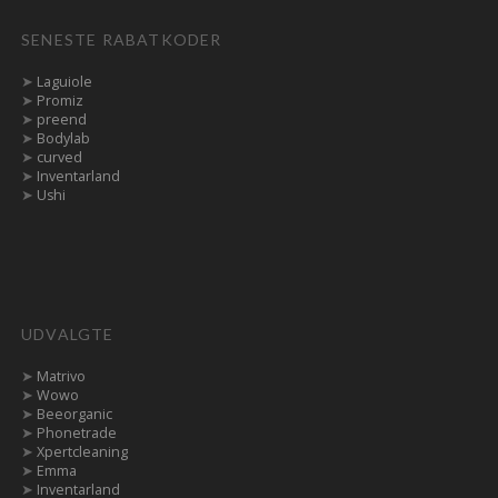
SENESTE RABATKODER
➤
Laguiole
➤
Promiz
➤
preend
➤
Bodylab
➤
curved
➤
Inventarland
➤
Ushi
UDVALGTE
➤
Matrivo
➤
Wowo
➤
Beeorganic
➤
Phonetrade
➤
Xpertcleaning
➤
Emma
➤
Inventarland