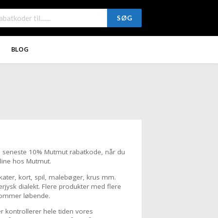
SØG
BLOG
s seneste 10% Mutmut rabatkode, når du
line hos Mutmut.
akater, kort, spil, malebøger, krus mm.
jysk dialekt. Flere produkter med flere
 kommer løbende.
 kontrollerer hele tiden vores