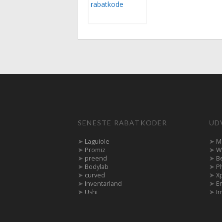
SENESTE RABATKODER
UD
➤
Laguiole
➤
M
➤
Promiz
➤
W
➤
preend
➤
B
➤
Bodylab
➤
P
➤
curved
➤
X
➤
Inventarland
➤
E
➤
Ushi
➤
In