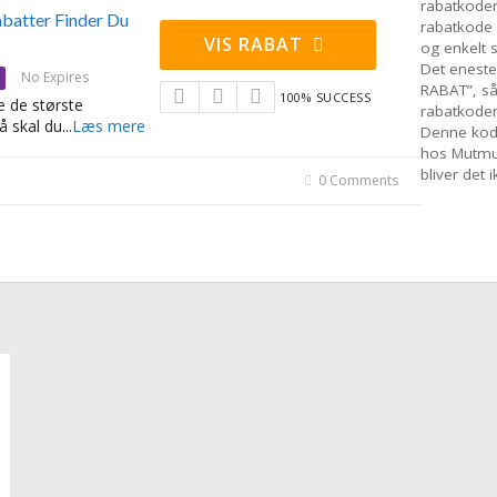
rabatkoder,
batter Finder Du
rabatkode 
VIS RABAT
og enkelt 
Det eneste 
No Expires
RABAT”, s
100% SUCCESS
e de største
rabatkode
å skal du
...
Læs mere
Denne kode
hos Mutmu
bliver det 
0 Comments