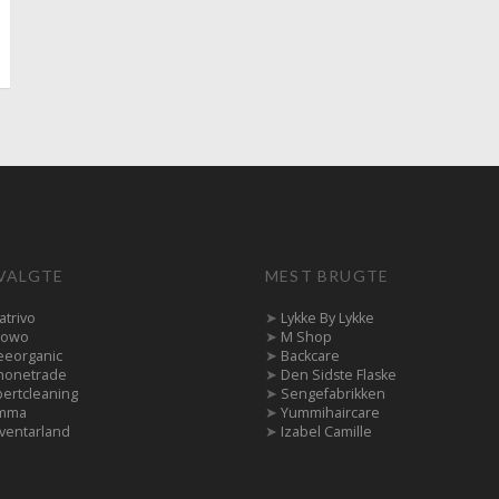
VALGTE
MEST BRUGTE
atrivo
➤
Lykke By Lykke
owo
➤
M Shop
eeorganic
➤
Backcare
honetrade
➤
Den Sidste Flaske
pertcleaning
➤
Sengefabrikken
mma
➤
Yummihaircare
ventarland
➤
Izabel Camille