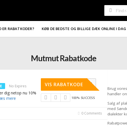
D ER RABATKODER?
KØB DE BEDSTE OG BILLIGE DÆK ONLINE I DAG
Mutmut Rabatkode
SRJK7TD7
VIS RABATKODE
E
No Expires
Brug vore
er dig netop nu 10%
handler on
æs mere
100% SUCCESS
Salg af pl
med Sønder
0 Comments
dialekter
Rabatpower