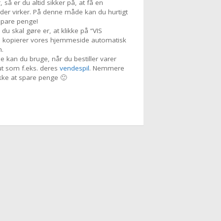
 så er du altid sikker på, at få en
der virker. På denne måde kan du hurtigt
spare penge!
du skal gøre er, at klikke på “VIS
å kopierer vores hjemmeside automatisk
n.
 kan du bruge, når du bestiller varer
t som f.eks. deres
vendespil
. Nemmere
ikke at spare penge 🙂