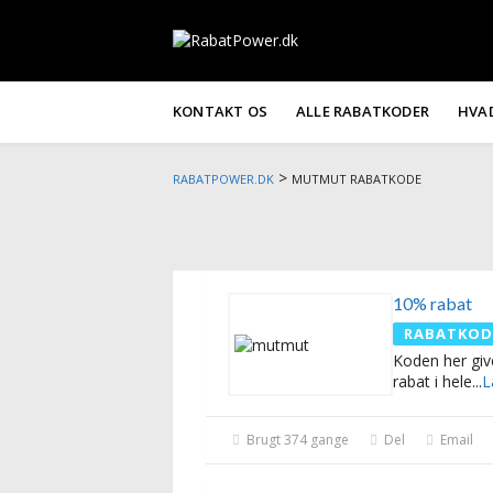
KONTAKT OS
ALLE RABATKODER
HVA
>
RABATPOWER.DK
MUTMUT RABATKODE
10% rabat
RABATKOD
Koden her giv
rabat i hele
...
L
Brugt 374 gange
Del
Email