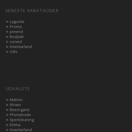
SENESTE RABATKODER
➤
Laguiole
➤
Promiz
➤
preend
➤
Bodylab
➤
curved
➤
Inventarland
➤
Ushi
UDVALGTE
➤
Matrivo
➤
Wowo
➤
Beeorganic
➤
Phonetrade
➤
Xpertcleaning
➤
Emma
➤
Inventarland