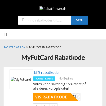
SØG
>
RABATPOWER.DK
MYFUTCARD RABATKODE
MyFutCard Rabatkode
15% rabatkode
No Expires
RABATKODE
Vores kode sikrer dig 15% rabat på
alle deres kort/plakater!
NQZZ7T5H
VIS RABATKODE