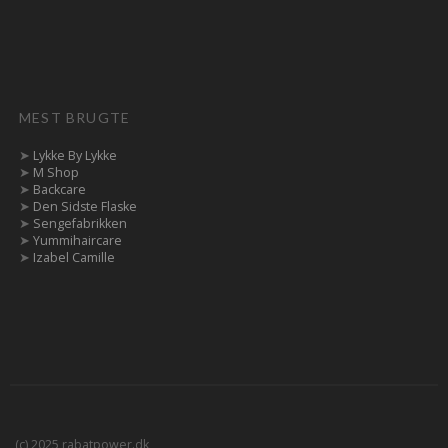
MEST BRUGTE
➤
Lykke By Lykke
➤
M Shop
➤
Backcare
➤
Den Sidste Flaske
➤
Sengefabrikken
➤
Yummihaircare
➤
Izabel Camille
(c) 2025 rabatpower.dk