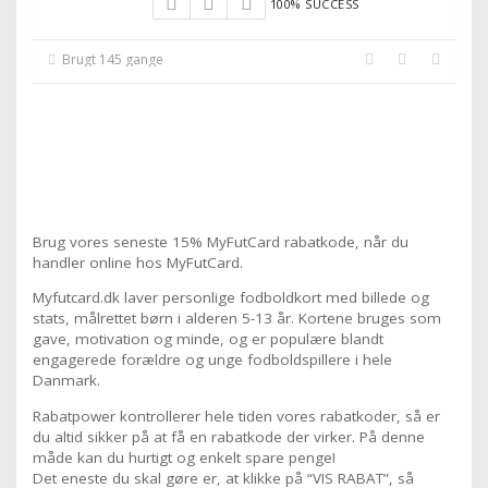
100% SUCCESS
Brugt 145 gange
Brug vores seneste 15% MyFutCard rabatkode, når du
handler online hos MyFutCard.
Myfutcard.dk laver personlige fodboldkort med billede og
stats, målrettet børn i alderen 5-13 år. Kortene bruges som
gave, motivation og minde, og er populære blandt
engagerede forældre og unge fodboldspillere i hele
Danmark.
Rabatpower kontrollerer hele tiden vores rabatkoder, så er
du altid sikker på at få en rabatkode der virker. På denne
måde kan du hurtigt og enkelt spare penge!
Det eneste du skal gøre er, at klikke på “VIS RABAT”, så