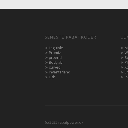
SENESTE RABATKODER
UD
➤
Laguiole
➤
M
➤
Promiz
➤
W
➤
preend
➤
B
➤
Bodylab
➤
P
➤
curved
➤
X
➤
Inventarland
➤
E
➤
Ushi
➤
In
(c) 2025 rabatpower.dk