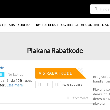
D ER RABATKODER?
KØB DE BEDSTE OG BILLIGE DÆK ONLINE I DAG
Plakana Rabatkode
de
LAKANA10
VIS RABATKODE
E
No Expires
Brug vores
de får du 10% rabat
handler on
ter
...
Læs mere
100% SUCCESS
Plakana sæ
deres intui
0 Comments
deres plaka
plakater.