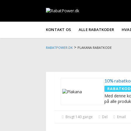
KONTAKT OS
ALLE RABATKODER
HVA
>
RABATPOWER.DK
PLAKANA RABATKODE
10% rabatko
RABATKOD
Med denne ko
på alle produk
Brugt 140 gange
Del
Email