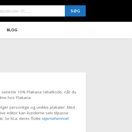
SØG
BLOG
 seneste 10% Plakana rabatkode, når du
line hos Plakana.
lger personlige og unikke plakater. Med
tive editor kan kunderne selv tilpasse
t. Se bl.a. deres flotte
stjernehimmel