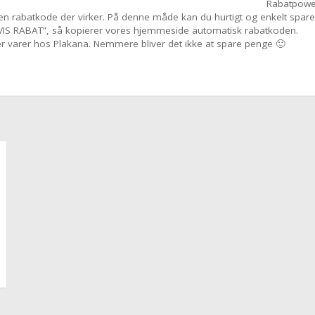
Rabatpower
å en rabatkode der virker. På denne måde kan du hurtigt og enkelt spar
 “VIS RABAT”, så kopierer vores hjemmeside automatisk rabatkoden.
er varer hos Plakana. Nemmere bliver det ikke at spare penge 🙂