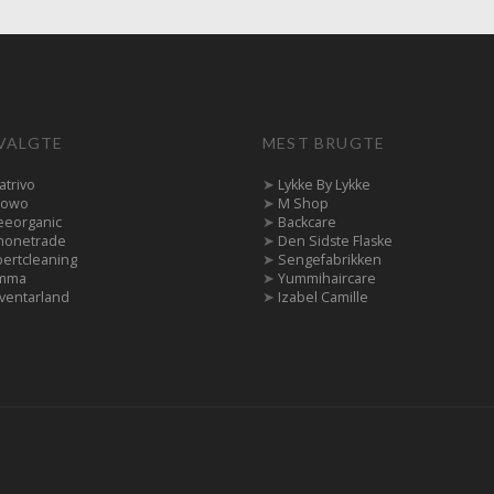
VALGTE
MEST BRUGTE
atrivo
➤
Lykke By Lykke
owo
➤
M Shop
eeorganic
➤
Backcare
honetrade
➤
Den Sidste Flaske
pertcleaning
➤
Sengefabrikken
mma
➤
Yummihaircare
ventarland
➤
Izabel Camille