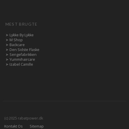
MEST BRUGTE
➤
Lykke By Lykke
➤
M Shop
➤
Backcare
➤
Den Sidste Flaske
➤
Sengefabrikken
➤
Yummihaircare
➤
Izabel Camille
(c) 2025 rabatpower.dk
Kontakt Os
Sitemap