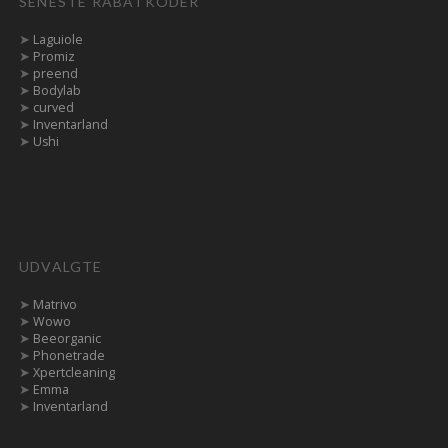
SENESTE RABATKODER
➤
Laguiole
➤
Promiz
➤
preend
➤
Bodylab
➤
curved
➤
Inventarland
➤
Ushi
UDVALGTE
➤
Matrivo
➤
Wowo
➤
Beeorganic
➤
Phonetrade
➤
Xpertcleaning
➤
Emma
➤
Inventarland