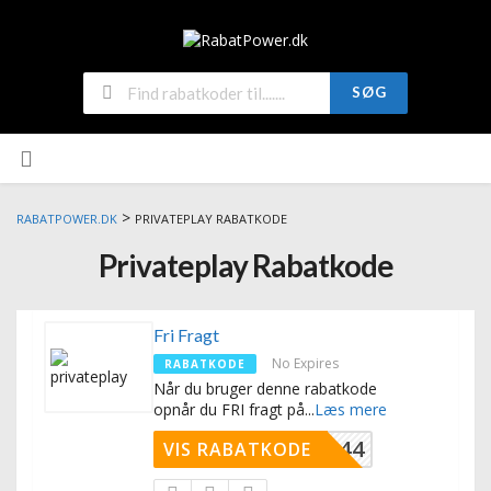
SØG
>
RABATPOWER.DK
PRIVATEPLAY RABATKODE
Privateplay Rabatkode
Fri Fragt
No Expires
RABATKODE
Når du bruger denne rabatkode
opnår du FRI fragt på
...
Læs mere
FRI44
VIS RABATKODE