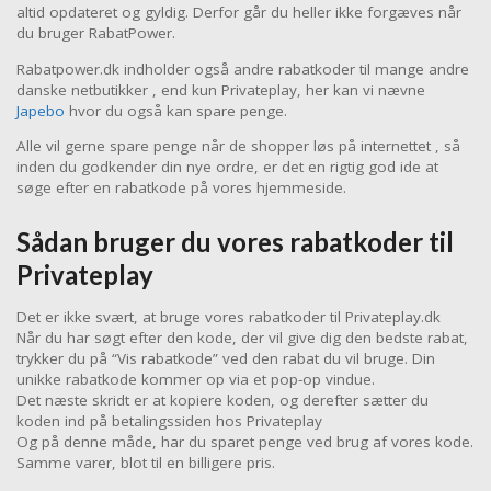
altid opdateret og gyldig. Derfor går du heller ikke forgæves når
du bruger RabatPower.
Rabatpower.dk indholder også andre rabatkoder til mange andre
danske netbutikker , end kun Privateplay, her kan vi nævne
Japebo
hvor du også kan spare penge.
Alle vil gerne spare penge når de shopper løs på internettet , så
inden du godkender din nye ordre, er det en rigtig god ide at
søge efter en rabatkode på vores hjemmeside.
Sådan bruger du vores rabatkoder til
Privateplay
Det er ikke svært, at bruge vores rabatkoder til Privateplay.dk
Når du har søgt efter den kode, der vil give dig den bedste rabat,
trykker du på “Vis rabatkode” ved den rabat du vil bruge. Din
unikke rabatkode kommer op via et pop-op vindue.
Det næste skridt er at kopiere koden, og derefter sætter du
koden ind på betalingssiden hos Privateplay
Og på denne måde, har du sparet penge ved brug af vores kode.
Samme varer, blot til en billigere pris.