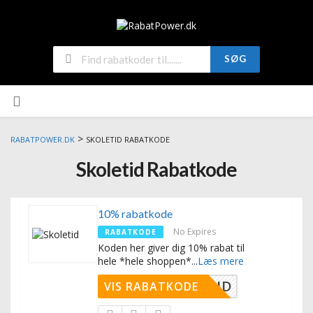
SØG
>
RABATPOWER.DK
SKOLETID RABATKODE
Skoletid Rabatkode
10% rabatkode
No Expires
RABATKODE
Koden her giver dig 10% rabat til
hele *hele shoppen*
...
Læs mere
SKOLETID
VIS RABATKODE