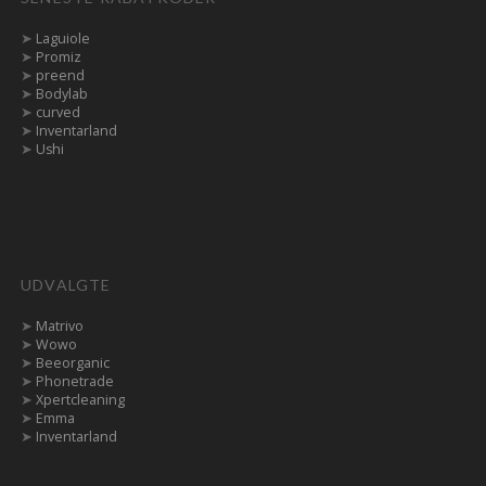
➤
Laguiole
➤
Promiz
➤
preend
➤
Bodylab
➤
curved
➤
Inventarland
➤
Ushi
UDVALGTE
➤
Matrivo
➤
Wowo
➤
Beeorganic
➤
Phonetrade
➤
Xpertcleaning
➤
Emma
➤
Inventarland