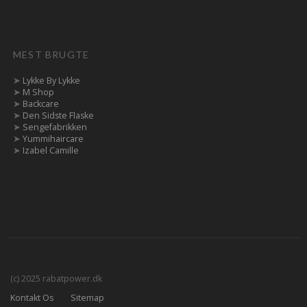
MEST BRUGTE
➤
Lykke By Lykke
➤
M Shop
➤
Backcare
➤
Den Sidste Flaske
➤
Sengefabrikken
➤
Yummihaircare
➤
Izabel Camille
(c) 2025 rabatpower.dk
Kontakt Os
Sitemap