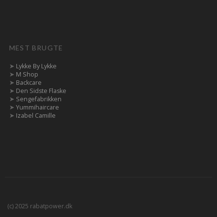
MEST BRUGTE
➤
Lykke By Lykke
➤
M Shop
➤
Backcare
➤
Den Sidste Flaske
➤
Sengefabrikken
➤
Yummihaircare
➤
Izabel Camille
(c) 2025 rabatpower.dk