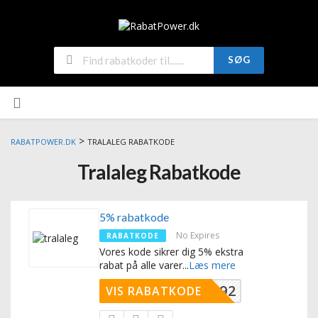
SØG
>
RABATPOWER.DK
TRALALEG RABATKODE
Tralaleg Rabatkode
5% rabatkode
No Expires
RABATKODE
Vores kode sikrer dig 5% ekstra
rabat på alle varer
...
Læs mere
RL9Q0892
VIS RABATKODE