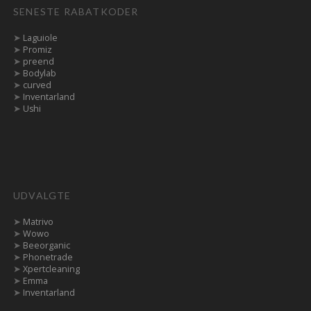
SENESTE RABATKODER
➤
Laguiole
➤
Promiz
➤
preend
➤
Bodylab
➤
curved
➤
Inventarland
➤
Ushi
UDVALGTE
➤
Matrivo
➤
Wowo
➤
Beeorganic
➤
Phonetrade
➤
Xpertcleaning
➤
Emma
➤
Inventarland