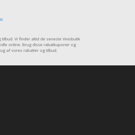
ts
bud. Vi finder altid de seneste Vivisbutik
ndle online. Brug disse rabatkuponer og
 af vores rabatter og tilbud.