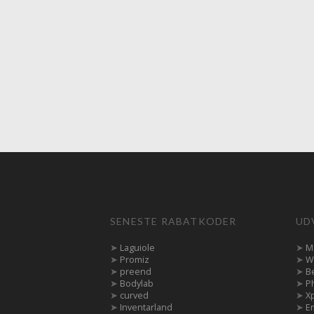
SENESTE RABATKODER
UD
➤
Laguiole
➤
M
➤
Promiz
➤
W
➤
preend
➤
B
➤
Bodylab
➤
P
➤
curved
➤
X
➤
Inventarland
➤
E