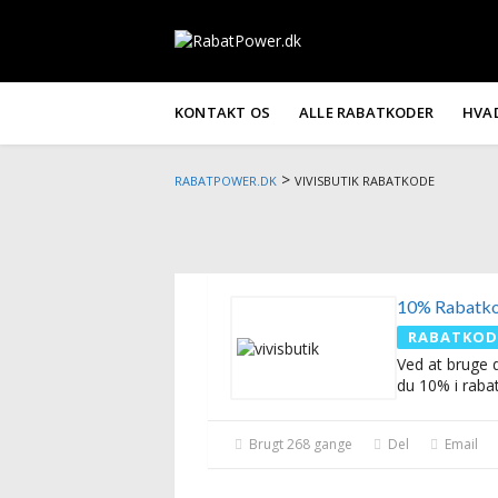
KONTAKT OS
ALLE RABATKODER
HVA
>
RABATPOWER.DK
VIVISBUTIK RABATKODE
10% Rabatk
RABATKOD
Ved at bruge 
du 10% i rabat
Brugt 268 gange
Del
Email