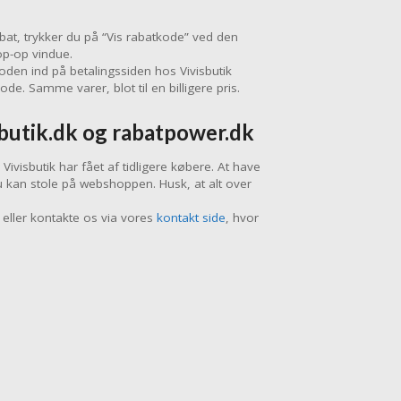
abat, trykker du på “Vis rabatkode” ved den
op-op vindue.
oden ind på betalingssiden hos Vivisbutik
. Samme varer, blot til en billigere pris.
sbutik.dk og rabatpower.dk
ivisbutik har fået af tidligere købere. At have
u kan stole på webshoppen. Husk, at alt over
eller kontakte os via vores
kontakt side
, hvor