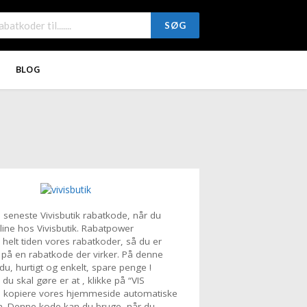
SØG
BLOG
 seneste Vivisbutik rabatkode, når du
line hos Vivisbutik. Rabatpower
 helt tiden vores rabatkoder, så du er
er på en rabatkode der virker. På denne
u, hurtigt og enkelt, spare penge !
du skal gøre er at , klikke på “VIS
å kopiere vores hjemmeside automatiske
. Denne kode kan du bruge, når du