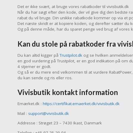
Det er ikke svært, at bruge vores rabatkoder til vivisbutik.dk
Når du har søgt efter den kode, der vil give dig den bedste r
rabat du vil bruge. Din unikke rabatkode kommer op via et p
Det næste skridt er at kopiere koden, og derefter sætter du k
Og på denne måde, har du sparet penge ved brug af vores kode
Kan du stole på rabatkoder fra vivi
Du kan altid kigger på
Trustpilot.dk
og se hvilken anmeldelser V
en god vurdering på Trustpilot, er en god indikation på om d
4 stjerner er godt.
Og så er du mere end velkommen til at vurdere RabatPower, 
du kan sende og ris eller ros.
Vivisbutik kontakt information
Emærket.dk :
https://certifikat.emaerket.dk/vivisbutik.dk
Mail :
support@vivisbutik.dk
Addresse : Strøget 23 – 7430 Ikast, Danmark
Telefon : +45 97 25 20 04