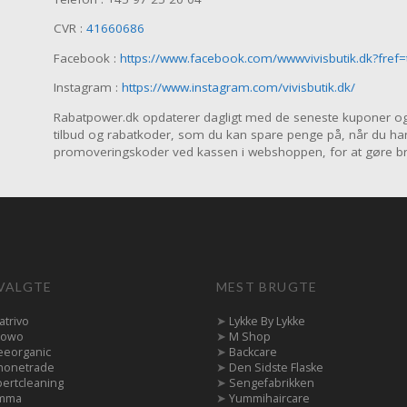
CVR :
41660686
Facebook :
https://www.facebook.com/wwwvivisbutik.dk?fref=
Instagram :
https://www.instagram.com/vivisbutik.dk/
Rabatpower.dk opdaterer dagligt med de seneste kuponer og til
tilbud og rabatkoder, som du kan spare penge på, når du ha
promoveringskoder ved kassen i webshoppen, for at gøre brug
VALGTE
MEST BRUGTE
atrivo
➤
Lykke By Lykke
owo
➤
M Shop
eeorganic
➤
Backcare
honetrade
➤
Den Sidste Flaske
pertcleaning
➤
Sengefabrikken
mma
➤
Yummihaircare