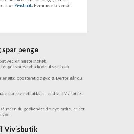
arer hos
Vivisbutik
. Nemmere bliver det
g spar penge
at ved dit næste indkøb.
bruger vores rabatkode til Vivisbutik
er altid opdateret og gyldig. Derfor går du
re danske netbutikker , end kun Vivisbutik,
, så inden du godkender din nye ordre, er det
eside.
l Vivisbutik