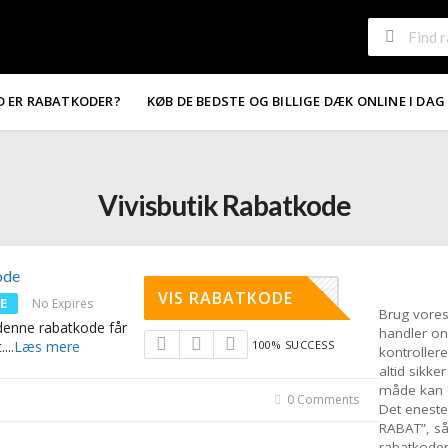
D ER RABATKODER?
KØB DE BEDSTE OG BILLIGE DÆK ONLINE I DAG
Vivisbutik Rabatkode
ode
1234
VIS RABATKODE
E
No Expires
Brug vores
denne rabatkode får
handler on
.
...
Læs mere
100% SUCCESS
kontrollere
altid sikk
måde kan d
0 Comments
Det eneste 
RABAT”, s
rabatkoden