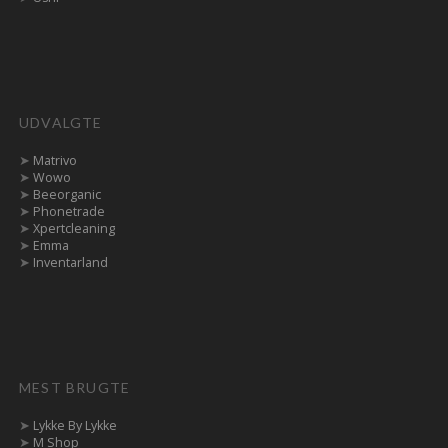
UDVALGTE
➤
Matrivo
➤
Wowo
➤
Beeorganic
➤
Phonetrade
➤
Xpertcleaning
➤
Emma
➤
Inventarland
MEST BRUGTE
➤
Lykke By Lykke
➤
M Shop