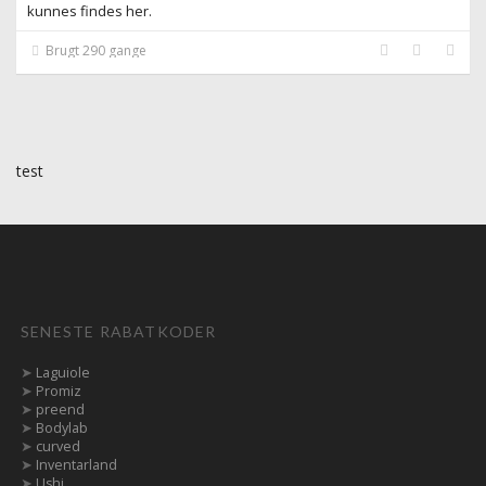
kunnes findes her.
Brugt 290 gange
test
SENESTE RABATKODER
➤
Laguiole
➤
Promiz
➤
preend
➤
Bodylab
➤
curved
➤
Inventarland
➤
Ushi