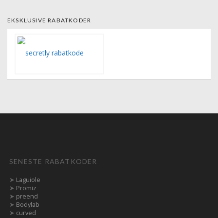
EKSKLUSIVE RABATKODER
SENESTE RABATKODER
➤
Laguiole
➤
Promiz
➤
preend
➤
Bodylab
➤
curved