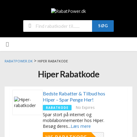
SØG
>
RABATPOWER.DK
HIPER RABATKODE
Hiper Rabatkode
Bedste Rabatter & Tilbud hos
Hiper – Spar Penge Her!
No Expires
RABATKODE
Spar stort på internet og
mobilabonnementer hos Hiper.
Besøg deres
...
Læs mere