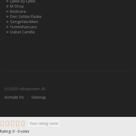
➤
Lykke By Lykke
➤
M Shop
➤
Backcare
➤
Den Sidste Flaske
➤
Sengefabrikken
➤
Yummihaircare
➤
Izabel Camille
(c) 2025 rabatpower.dk
Kontakt Os
Sitemap
Your rating:
none
Rating:
0
-
0
votes