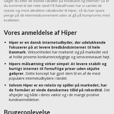
Søger du efter de bedste rabatter på bredbånd og internet? Så er
du kommet til det rette sted! På RabatPower har vi samlet de
nyeste og mest attraktive rabatkoder til Hiper, så du kan spare
penge på dit internetabonnement uden at gå på kompromis med
kvaliteten.
Vores anmeldelse af Hiper
Hiper er en dansk internetudbyder, der udelukkende
fokuserer på at levere bredbåndsinternet til hele
Danmark.
Virksomheden har markeret sig på markedet ved
at holde priserne konkurrencedygtige og serviceniveauet højt.
Hipers målsætning virker simpel: At levere stabilt og
hurtigt internet til fornuftige priser uden skjulte
gebyrer.
Dette koncept har gjort dem til en af de mest
populære internetudbydere i landet.
Selvom Hiper er en relativ ny spiller på markedet, har
de formået at vinde danskernes tillid på rekordtid.
Det
afspejler sig både i deres vækst og i de mange positive
kundeanmeldelser.
Brugeroplevelse