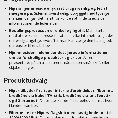
Hipers hjemmeside er yderst brugervenlig og let at
navigere på.
Siden er overskueligt opbygget med tydelige
menuer, der gør det nemt for kunden at finde præcis de
informationer, de leder efter.
Bestillingsprocessen er enkel og ligetil.
Man starter
med at tjekke sin adresse for at se, hvilke internetmuligheder
der er tilgængelige, hvorefter man kan vælge den hastighed,
der passer til ens behov.
Hjemmesiden indeholder detaljerede informationer
om de forskellige produkter og priser.
Alt er
præsenteret på en transparent måde uden småt skrift eller
skjulte gebyrer.
Produktudvalg
Hiper tilbyder fire typer internetforbindelser: fibernet,
bredbånd via kabel-TV-stik, bredbånd via telefonstik
og 5G-internet.
Dette dækker de fleste behov, uanset hvor
i landet man bor.
Fibernettet er Hipers flagskib med hastigheder op til
1000/1000 Mbit.
Dette er den mest fremtidssikrede løsning