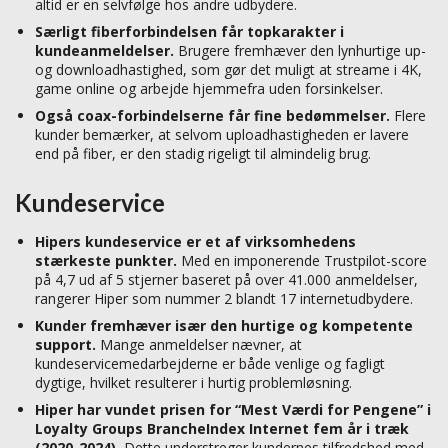
altid er en selvfølge hos andre udbydere.
Særligt fiberforbindelsen får topkarakter i
kundeanmeldelser.
Brugere fremhæver den lynhurtige up-
og downloadhastighed, som gør det muligt at streame i 4K,
game online og arbejde hjemmefra uden forsinkelser.
Også coax-forbindelserne får fine bedømmelser.
Flere
kunder bemærker, at selvom uploadhastigheden er lavere
end på fiber, er den stadig rigeligt til almindelig brug.
Kundeservice
Hipers kundeservice er et af virksomhedens
stærkeste punkter.
Med en imponerende Trustpilot-score
på 4,7 ud af 5 stjerner baseret på over 41.000 anmeldelser,
rangerer Hiper som nummer 2 blandt 17 internetudbydere.
Kunder fremhæver især den hurtige og kompetente
support.
Mange anmeldelser nævner, at
kundeservicemedarbejderne er både venlige og fagligt
dygtige, hvilket resulterer i hurtig problemløsning.
Hiper har vundet prisen for “Mest Værdi for Pengene” i
Loyalty Groups BrancheIndex Internet fem år i træk
(2020-2024).
Dette understreger kundernes tilfredshed med