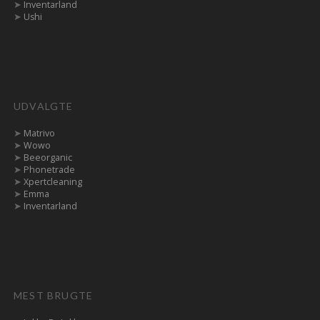
➤
Inventarland
➤
Ushi
UDVALGTE
➤
Matrivo
➤
Wowo
➤
Beeorganic
➤
Phonetrade
➤
Xpertcleaning
➤
Emma
➤
Inventarland
MEST BRUGTE