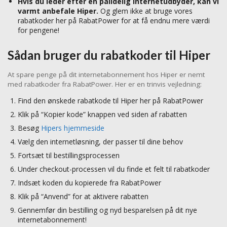
Hvis du leder efter en pålidelig internetudbyder, kan vi
varmt anbefale Hiper.
Og glem ikke at bruge vores
rabatkoder her på RabatPower for at få endnu mere værdi
for pengene!
Sådan bruger du rabatkoder til Hiper
At spare penge på dit internetabonnement hos Hiper er nemt
med rabatkoder fra RabatPower. Her er en trinvis vejledning:
Find den ønskede rabatkode til Hiper her på RabatPower
Klik på “Kopier kode” knappen ved siden af rabatten
Besøg
Hipers hjemmeside
Vælg den internetløsning, der passer til dine behov
Fortsæt til bestillingsprocessen
Under checkout-processen vil du finde et felt til rabatkoder
Indsæt koden du kopierede fra RabatPower
Klik på “Anvend” for at aktivere rabatten
Gennemfør din bestilling og nyd besparelsen på dit nye
internetabonnement!