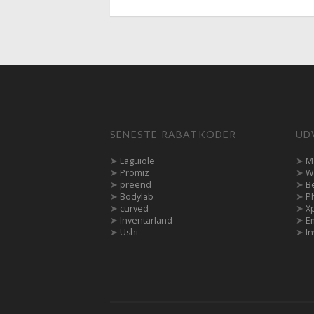
SENESTE RABATKODER
UD
➤
Laguiole
➤
M
➤
Promiz
➤
W
➤
preend
➤
B
➤
Bodylab
➤
P
➤
curved
➤
X
➤
Inventarland
➤
E
➤
Ushi
➤
In