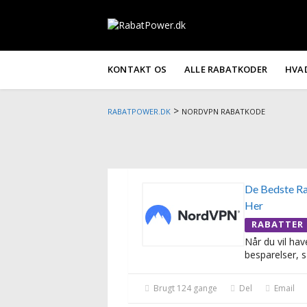
KONTAKT OS
ALLE RABATKODER
HVA
>
RABATPOWER.DK
NORDVPN RABATKODE
De Bedste Ra
Her
RABATTER
Når du vil hav
besparelser, s
Brugt 124 gange
Del
Email