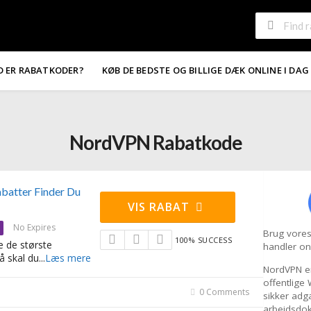
D ER RABATKODER?
KØB DE BEDSTE OG BILLIGE DÆK ONLINE I DAG
NordVPN Rabatkode
batter Finder Du
VIS RABAT
No Expires
Brug vore
100% SUCCESS
e de største
handler on
å skal du
...
Læs mere
NordVPN er
offentlige
0 Comments
sikker adga
arbejdsdok