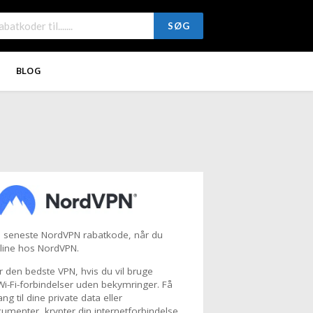
SØG
BLOG
s seneste NordVPN rabatkode, når du
line hos NordVPN.
 den bedste VPN, hvis du vil bruge
 Wi-Fi-forbindelser uden bekymringer. Få
ng til dine private data eller
umenter, krypter din internetforbindelse