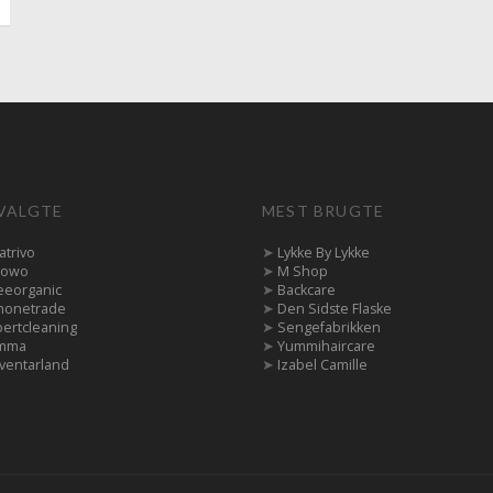
VALGTE
MEST BRUGTE
atrivo
➤
Lykke By Lykke
owo
➤
M Shop
eeorganic
➤
Backcare
honetrade
➤
Den Sidste Flaske
pertcleaning
➤
Sengefabrikken
mma
➤
Yummihaircare
ventarland
➤
Izabel Camille