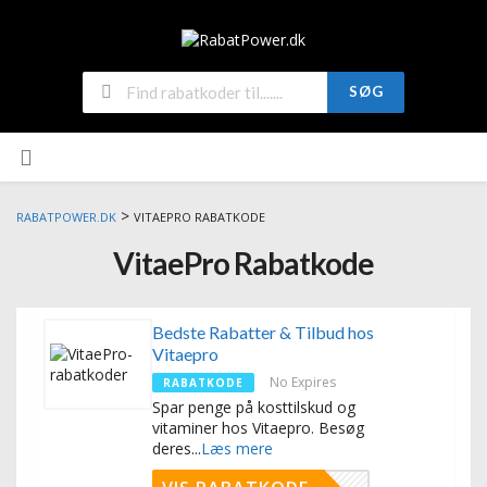
SØG
>
RABATPOWER.DK
VITAEPRO RABATKODE
VitaePro Rabatkode
Bedste Rabatter & Tilbud hos
Vitaepro
No Expires
RABATKODE
Spar penge på kosttilskud og
vitaminer hos Vitaepro. Besøg
deres
...
Læs mere