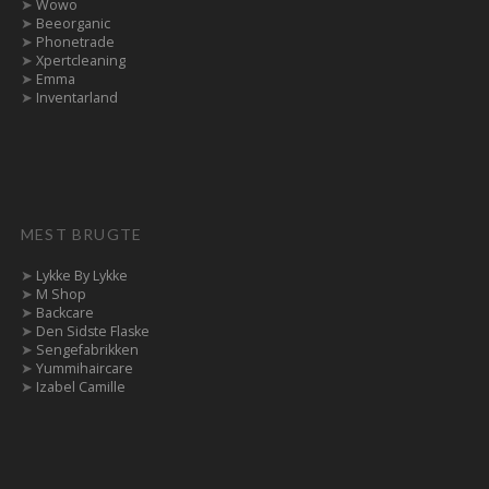
➤
Wowo
➤
Beeorganic
➤
Phonetrade
➤
Xpertcleaning
➤
Emma
➤
Inventarland
MEST BRUGTE
➤
Lykke By Lykke
➤
M Shop
➤
Backcare
➤
Den Sidste Flaske
➤
Sengefabrikken
➤
Yummihaircare
➤
Izabel Camille