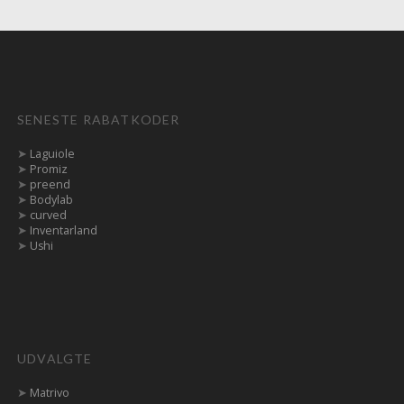
SENESTE RABATKODER
➤
Laguiole
➤
Promiz
➤
preend
➤
Bodylab
➤
curved
➤
Inventarland
➤
Ushi
UDVALGTE
➤
Matrivo