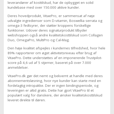
leverandører af kosttilskud, har de opbygget en solid
kundebase med over 150.000 aktive kunder.
Deres hovedprodukt, VitaePro, er sammensat af nøje
udvalgte ingredienser som D-vitamin, Boswellia serrata og
omega-3 fedtsyrer, der støtter kroppens forskellige
funktioner. Udover deres signaturprodukt tilbyder
webshoppen også andre kvalitetskosttilskud som Collagen
Duo, OmegaPro, MultiPro og Cal-Mag.
Den høje kvalitet afspejles i kundernes tilfredshed, hvor hele
89% rapporterer om øget aktivitetsniveau efter brug af
VitaePro. Dette understøttes af en imponerende Trustpilot-
score på 4,6 ud af 5 stjerner, baseret på over 7.000
anmeldelser.
VitaePro.dk gør det nemt og bekvemt at handle med deres
abonnementsløsning, hvor nye kunder kan starte med en
fordelagtig intropakke. Der er ingen bindingsperiode, og
leveringen er altid gratis. Dette har gjort VitaePro til et
populært valg for danskere, der ønsker kvalitetskosttilskud
leveret direkte til døren.