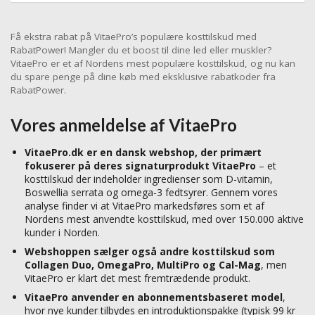
Få ekstra rabat på VitaePro’s populære kosttilskud med
RabatPower! Mangler du et boost til dine led eller muskler?
VitaePro er et af Nordens mest populære kosttilskud, og nu kan
du spare penge på dine køb med eksklusive rabatkoder fra
RabatPower.
Vores anmeldelse af VitaePro
VitaePro.dk er en dansk webshop, der primært
fokuserer på deres signaturprodukt VitaePro
– et
kosttilskud der indeholder ingredienser som D-vitamin,
Boswellia serrata og omega-3 fedtsyrer. Gennem vores
analyse finder vi at VitaePro markedsføres som et af
Nordens mest anvendte kosttilskud, med over 150.000 aktive
kunder i Norden.
Webshoppen sælger også andre kosttilskud som
Collagen Duo, OmegaPro, MultiPro og Cal-Mag
, men
VitaePro er klart det mest fremtrædende produkt.
VitaePro anvender en abonnementsbaseret model
,
hvor nye kunder tilbydes en introduktionspakke (typisk 99 kr